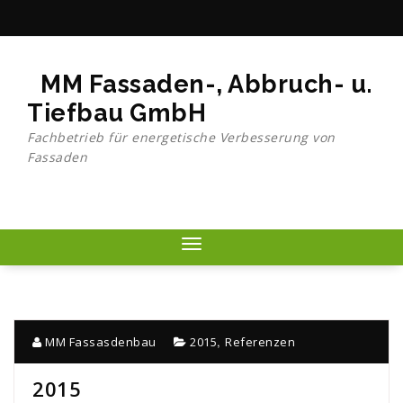
Skip
to
content
MM Fassaden-, Abbruch- u.
Tiefbau GmbH
Fachbetrieb für energetische Verbesserung von
Fassaden
Toggle
navigation
,
MM Fassasdenbau
2015
Referenzen
2015