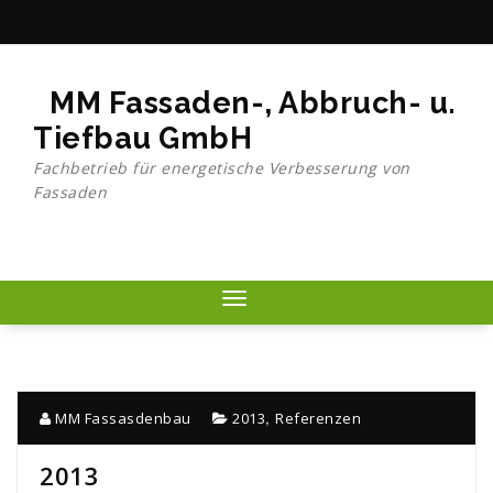
Skip
to
content
MM Fassaden-, Abbruch- u.
Tiefbau GmbH
Fachbetrieb für energetische Verbesserung von
Fassaden
Toggle
navigation
,
MM Fassasdenbau
2013
Referenzen
2013